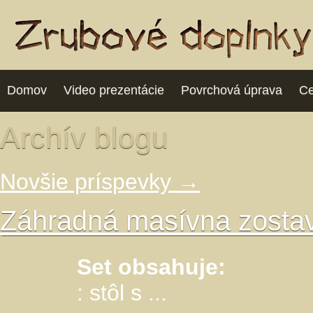
Domov
Video prezentácie
Povrchová úprava
Ce
Archív blogu
Novšie príspevky
→
Záhradná masívna zostav
Set obsahuje:
: stôl s ...