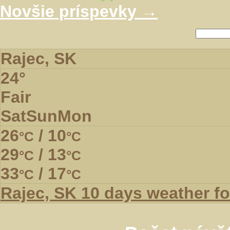
sedenie
Novšie príspevky
→
SWEDEN
Hľadať:
Rajec, SK
24°
Fair
Sat
Sun
Mon
26
/ 10
°C
°C
29
/ 13
°C
°C
33
/ 17
°C
°C
Rajec, SK
10 days weather fo