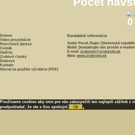
Počet návš
Domov
Kontaktné informácie
Video prezentácie
Sudor Pavol, Rajec
(Slovenská republik
Povrchová úprava
Mobil:
(kontaktujte nás prosím e-mailo
Cenník
E-mail:
zrubstoly@zrubstoly.sk
Galéria
Web:
www.zrubstoly.sk
Zrubové chatky
Doprava
Kontakt
Návod na použitie výrobkov [PDF]
Používame cookies aby sme pre vás zabezpečili ten najlepší zážitok z 
predpokladať, že ste s ňou spokojní.
Ok