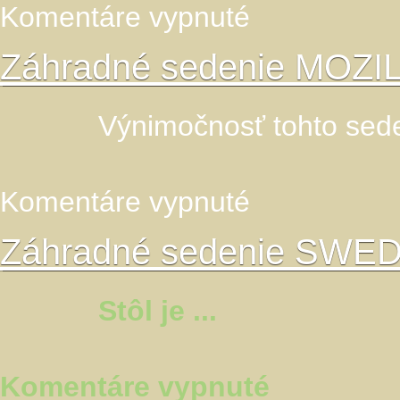
na
Komentáre vypnuté
Záhradná
masívna
zostava
Záhradné sedenie MOZIL
vhodná
do
altánkov
Výnimočnosť tohto sedeni
na
Komentáre vypnuté
Záhradné
sedenie
MOZILLA
Záhradné sedenie SWE
s
opierkami
Stôl je ...
na
Komentáre vypnuté
Záhradné