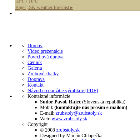
33
/ 16
°C
°C
Rajec, SK
weather forecast ▸
Domov
Video prezentácie
Povrchová úprava
Cenník
Galéria
Zrubové chatky
Doprava
Kontakt
Návod na použitie výrobkov [PDF]
Kontaktné informácie
Sudor Pavol, Rajec
(Slovenská republika)
Mobil:
(kontaktujte nás prosím e-mailom)
E-mail:
zrubstoly@zrubstoly.sk
Web:
www.zrubstoly.sk
Copyright
© 2008
zrubstoly.sk
Designed by Marián Chlapečka