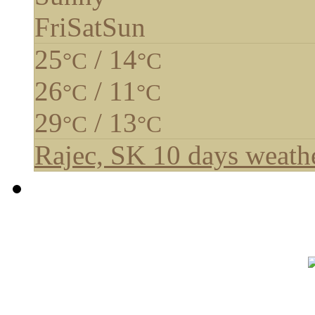
Fri
Sat
Sun
25
/ 14
°C
°C
26
/ 11
°C
°C
29
/ 13
°C
°C
Rajec, SK
10 days weathe
Počet náv