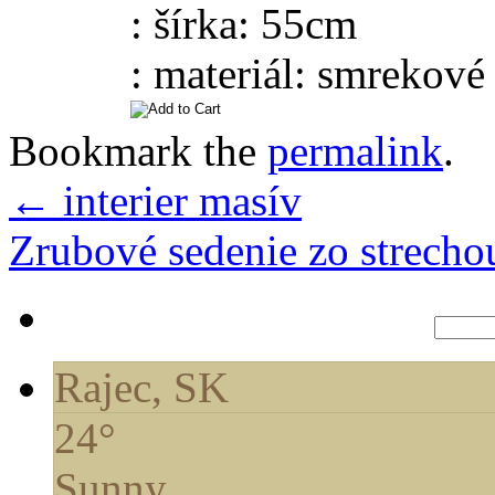
: šírka: 55cm
: materiál: smrekové
Bookmark the
permalink
.
←
interier masív
Zrubové sedenie zo strech
Hľadať:
Rajec, SK
24°
Sunny