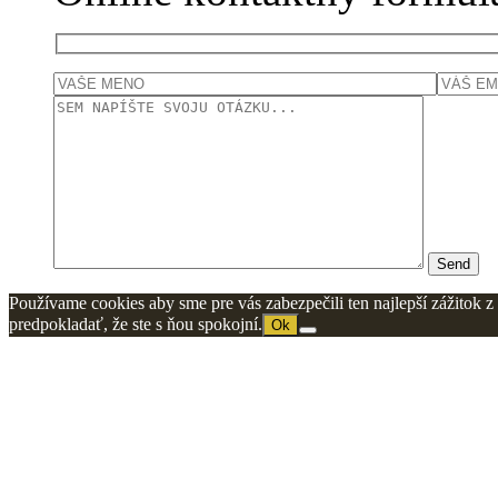
Používame cookies aby sme pre vás zabezpečili ten najlepší zážitok 
predpokladať, že ste s ňou spokojní.
Ok