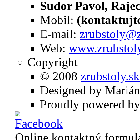
Sudor Pavol, Raje
Mobil:
(kontaktujt
E-mail:
zrubstoly@z
Web:
www.zrubstoly
Copyright
© 2008
zrubstoly.sk
Designed by Marián
Proudly powered b
Online kontaktný formul